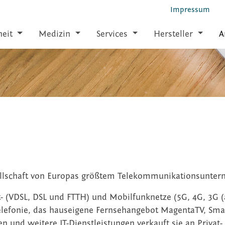
Impressum
heit
Medizin
Services
Hersteller
A
llschaft von Europas größtem Tele­kommunikations­unter
- (VDSL, DSL und FTTH) und Mobilfunknetze (5G, 4G, 3G (ab
 Telefonie, das hauseigene Fernsehangebot MagentaTV, Sm
und weitere IT-Dienstleistungen verkauft sie an Privat